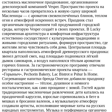
состоялось масленичное празднование, организованное
девелоперской компанией Vesper. Пространство проекта на
несколько часов превратилось в живую сцену широкой
Масленицы — с ароматом свежеиспечённых блинов, теплом
огня и атмосферой искренних встреч. Праздник стал
органичным продолжением той продуманной городской
среды, которую Vesper создаёт в своих проектах. В Lucky
современная архитектура и комфортная инфраструктура
естественно сосуществуют с культурными традициями и
живыми городскими ритуалами, формируя пространство, где
жителям легко чувствовать себя дома. Центральная площадь
квартала наполнилась атмосферой древнерусского праздника:
звенел детский смех, над площадью поднимался лёгкий
дымок самоваров, а воздух наполнялся тёплым ароматом
горячих блинов. За гастрономическую программу отвечали
рестораны и гастрономические проекты квартала —
«Горыныч», Pechorin Bakery, Lac Bistrot и Pshur Is Home.
Согревающие напитки бренда Онегин добавили празднику
особое настроение — тёплое, душевное и немного
ностальгическое, как само прощание с зимой. Гостей ждали
традиционные масленичные развлечения: дети катались на
праздничной карусели, взрослые соревновались в беге в
мешках и бросании валенок, а музыкальную атмосферу
создавали артисты, исполнявшие мировые хиты на русских
народных инструментах. Музыка и перформансы органично