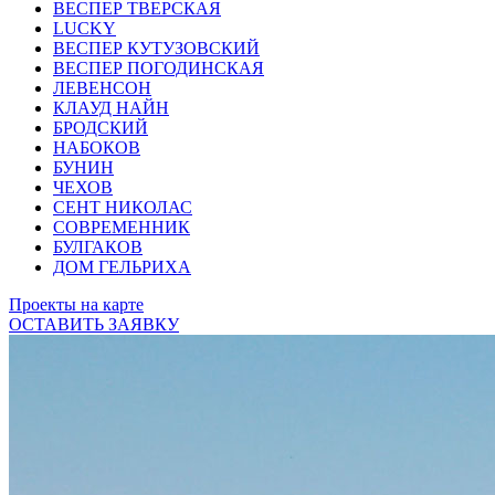
ВЕСПЕР ТВЕРСКАЯ
LUCKY
ВЕСПЕР КУТУЗОВСКИЙ
ВЕСПЕР ПОГОДИНСКАЯ
ЛЕВЕНСОН
КЛАУД НАЙН
БРОДСКИЙ
НАБОКОВ
БУНИН
ЧЕХОВ
СЕНТ НИКОЛАС
СОВРЕМЕННИК
БУЛГАКОВ
ДОМ ГЕЛЬРИХА
Проекты на карте
ОСТАВИТЬ ЗАЯВКУ