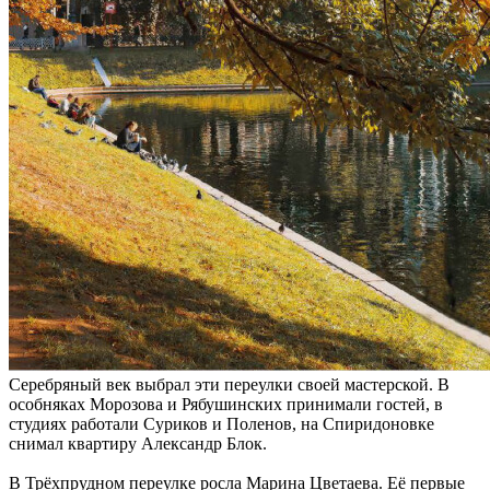
Серебряный век выбрал эти переулки своей мастерской. В
особняках Морозова и Рябушинских принимали гостей, в
студиях работали Суриков и Поленов, на Спиридоновке
снимал квартиру Александр Блок.
В Трёхпрудном переулке росла Марина Цветаева. Её первые