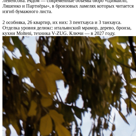
Левенсона. Рядом — современные объёмы бюро «Цимайло,
Ляшенко и Партнёры», в бронзовых ламелях которых читается
изгиб бумажного листа.
2 особняка, 26 квартир, их них: 3 пентхауса и 3 танхауса.
Отделка уровня делюкс: итальянский мрамор, дерево, бронза,
кухни Molteni, техника V-ZUG. Ключи — в 2027 году.