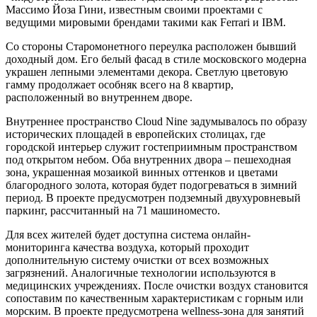
Массимо Йоза Гини, известным своими проектами с
ведущими мировыми брендами такими как Ferrari и IBM.
Со стороны Старомонетного переулка расположен бывший
доходный дом. Его белый фасад в стиле московского модерна
украшен лепными элементами декора. Светлую цветовую
гамму продолжает особняк всего на 8 квартир,
расположенный во внутреннем дворе.
Внутреннее пространство Cloud Nine задумывалось по образу
исторических площадей в европейских столицах, где
городской интерьер служит гостеприимным пространством
под открытом небом. Оба внутренних двора – пешеходная
зона, украшенная мозаикой винных оттенков и цветами
благородного золота, которая будет подогреваться в зимний
период. В проекте предусмотрен подземный двухуровневый
паркинг, рассчитанный на 71 машиноместо.
Для всех жителей будет доступна система онлайн-
мониторинга качества воздуха, который проходит
дополнительную систему очистки от всех возможных
загрязнений. Аналогичные технологии используются в
медицинских учреждениях. После очистки воздух становится
сопоставим по качественным характеристикам с горным или
морским. В проекте предусмотрена wellness-зона для занятий