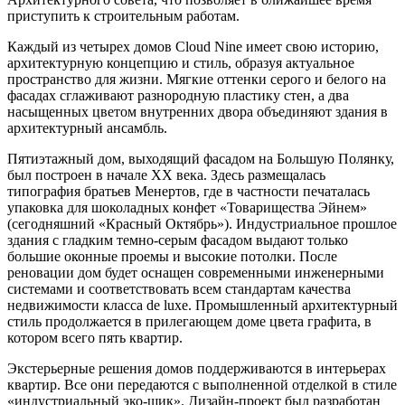
приступить к строительным работам.
Каждый из четырех домов Cloud Nine имеет свою историю,
архитектурную концепцию и стиль, образуя актуальное
пространство для жизни. Мягкие оттенки серого и белого на
фасадах сглаживают разнородную пластику стен, а два
насыщенных цветом внутренних двора объединяют здания в
архитектурный ансамбль.
Пятиэтажный дом, выходящий фасадом на Большую Полянку,
был построен в начале XX века. Здесь размещалась
типография братьев Менертов, где в частности печаталась
упаковка для шоколадных конфет «Товарищества Эйнем»
(сегодняшний «Красный Октябрь»). Индустриальное прошлое
здания с гладким темно-серым фасадом выдают только
большие оконные проемы и высокие потолки. После
реновации дом будет оснащен современными инженерными
системами и соответствовать всем стандартам качества
недвижимости класса de luxe. Промышленный архитектурный
стиль продолжается в прилегающем доме цвета графита, в
котором всего пять квартир.
Экстерьерные решения домов поддерживаются в интерьерах
квартир. Все они передаются с выполненной отделкой в стиле
«индустриальный эко-шик». Дизайн-проект был разработан