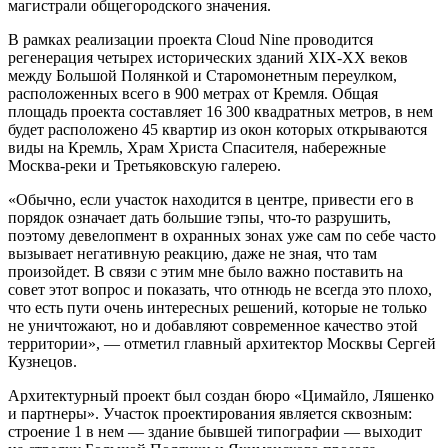
магистрали общегородского значения.
В рамках реализации проекта Cloud Nine проводится
регенерация четырех исторических зданий XIX-XX веков
между Большой Полянкой и Старомонетным переулком,
расположенных всего в 900 метрах от Кремля. Общая
площадь проекта составляет 16 300 квадратных метров, в нем
будет расположено 45 квартир из окон которых открываются
виды на Кремль, Храм Христа Спасителя, набережные
Москва-реки и Третьяковскую галерею.
«Обычно, если участок находится в центре, привести его в
порядок означает дать большие тэпы, что-то разрушить,
поэтому девелопмент в охранных зонах уже сам по себе часто
вызывает негативную реакцию, даже не зная, что там
произойдет. В связи с этим мне было важно поставить на
совет этот вопрос и показать, что отнюдь не всегда это плохо,
что есть пути очень интересных решений, которые не только
не уничтожают, но и добавляют современное качество этой
территории», — отметил главный архитектор Москвы Сергей
Кузнецов.
Архитектурный проект был создан бюро «Цимайло, Ляшенко
и партнеры». Участок проектирования является сквозным:
строение 1 в нем — здание бывшей типографии — выходит