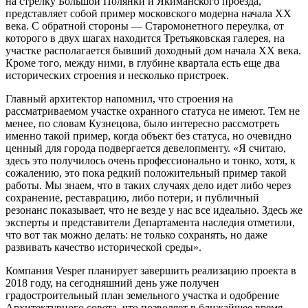
на стрелку Большой Полянки и Якиманского проезда,
представляет собой пример московского модерна начала XX
века. С обратной стороны — Старомонетного переулка, от
которого в двух шагах находится Третьяковская галерея, на
участке располагается бывший доходный дом начала XX века.
Кроме того, между ними, в глубине квартала есть еще два
исторических строения и несколько пристроек.
Главный архитектор напомнил, что строения на
рассматриваемом участке охранного статуса не имеют. Тем не
менее, по словам Кузнецова, было интересно рассмотреть
именно такой пример, когда объект без статуса, но очевидно
ценный для города подвергается девелопменту. «Я считаю,
здесь это получилось очень профессионально и тонко, хотя, к
сожалению, это пока редкий положительный пример такой
работы. Мы знаем, что в таких случаях дело идет либо через
сохранение, реставрацию, либо потери, и публичный
резонанс показывает, что не везде у нас все идеально. Здесь же
эксперты и представители Департамента наследия отметили,
что вот так можно делать: не только сохранять, но даже
развивать качество исторической среды».
Компания Vesper планирует завершить реализацию проекта в
2018 году, на сегодняшний день уже получен
градостроительный план земельного участка и одобрение
Архитектурного совета, что позволяет в ближайшее время