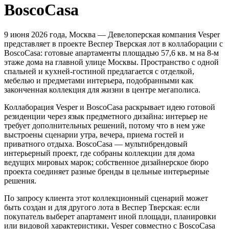
BoscoCasa
9 июня 2026 года, Москва — Девелоперская компания Vesper
представляет в проекте Веспер Тверская лот в коллаборации с
BoscoCasa: готовые апартаменты площадью 57,6 кв. м на 8-м
этаже дома на главной улице Москвы. Пространство с одной
спальней и кухней-гостиной предлагается с отделкой,
мебелью и предметами интерьера, подобранными как
законченная коллекция для жизни в центре мегаполиса.
Коллаборация Vesper и BoscoCasa раскрывает идею готовой
резиденции через язык предметного дизайна: интерьер не
требует дополнительных решений, потому что в нем уже
выстроены сценарии утра, вечера, приема гостей и
приватного отдыха. BoscoCasa — мультибрендовый
интерьерный проект, где собраны коллекции для дома
ведущих мировых марок; собственное дизайнерское бюро
проекта соединяет разные бренды в цельные интерьерные
решения.
По запросу клиента этот коллекционный сценарий может
быть создан и для другого лота в Веспер Тверская: если
покупатель выберет апартамент иной площади, планировки
или видовой характеристики, Vesper совместно с BoscoCasa