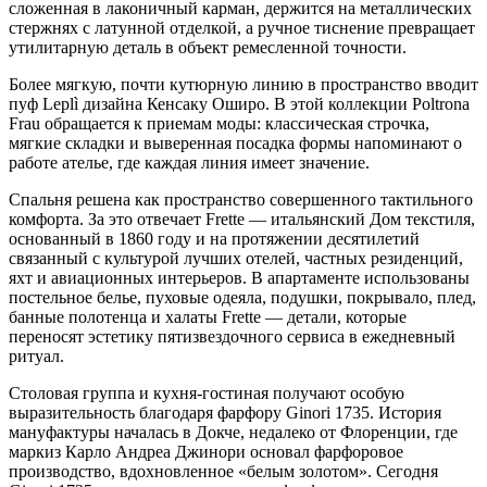
сложенная в лаконичный карман, держится на металлических
стержнях с латунной отделкой, а ручное тиснение превращает
утилитарную деталь в объект ремесленной точности.
Более мягкую, почти кутюрную линию в пространство вводит
пуф Leplì дизайна Кенсаку Оширо. В этой коллекции Poltrona
Frau обращается к приемам моды: классическая строчка,
мягкие складки и выверенная посадка формы напоминают о
работе ателье, где каждая линия имеет значение.
Спальня решена как пространство совершенного тактильного
комфорта. За это отвечает Frette — итальянский Дом текстиля,
основанный в 1860 году и на протяжении десятилетий
связанный с культурой лучших отелей, частных резиденций,
яхт и авиационных интерьеров. В апартаменте использованы
постельное белье, пуховые одеяла, подушки, покрывало, плед,
банные полотенца и халаты Frette — детали, которые
переносят эстетику пятизвездочного сервиса в ежедневный
ритуал.
Столовая группа и кухня-гостиная получают особую
выразительность благодаря фарфору Ginori 1735. История
мануфактуры началась в Докче, недалеко от Флоренции, где
маркиз Карло Андреа Джинори основал фарфоровое
производство, вдохновленное «белым золотом». Сегодня