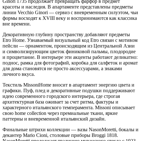
Ginori 1735 продолжает превращать фарфор в предмет
красоты и наследия. В апартаменте представлены предметы
линии Vecchio Ginori — сервиз с вневременным силуэтом, чьи
формы восходят к XVIII веку и воспринимаются как классика
вне времени.
Декоративную глубину пространству добавляют предметы
Etro Home. Узнаваемый визуальный код Etro связан с мотивом
пейсли — орнаментом, происходящим из Центральной Азии
и символизирующим цветок финиковой пальмы, плодородие
и процветание. В интерьере эти акценты работают деликатно:
поднос, рамка для фотографий, коробка для салфеток и аромат
для дома становятся не просто аксессуарами, а знаками
личного вкуса.
Текстиль MissoniHome вносит в апартамент энергию цвета и
графики. Пуф, плед и декоративные подушки поддерживают
идею современного городского интерьера, где строгая
архитектурная база оживает за счет ритма, фактуры и
характерного итальянского темперамента. Missoni описывает
свою home collection через премиальные ткани, яркие
паттерны и вневременной итальянский дизайн.
Финальные штрихи коллекции — вазы NasonMoretti, бокалы и
декантер Mario Cioni, столовые приборы Broggi 1818.
NasonMoretti продолжает традицию муранского стекла с 1923