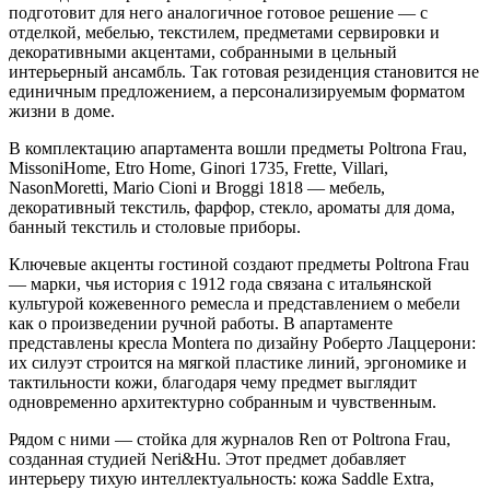
подготовит для него аналогичное готовое решение — с
отделкой, мебелью, текстилем, предметами сервировки и
декоративными акцентами, собранными в цельный
интерьерный ансамбль. Так готовая резиденция становится не
единичным предложением, а персонализируемым форматом
жизни в доме.
В комплектацию апартамента вошли предметы Poltrona Frau,
MissoniHome, Etro Home, Ginori 1735, Frette, Villari,
NasonMoretti, Mario Cioni и Broggi 1818 — мебель,
декоративный текстиль, фарфор, стекло, ароматы для дома,
банный текстиль и столовые приборы.
Ключевые акценты гостиной создают предметы Poltrona Frau
— марки, чья история с 1912 года связана с итальянской
культурой кожевенного ремесла и представлением о мебели
как о произведении ручной работы. В апартаменте
представлены кресла Montera по дизайну Роберто Лаццерони:
их силуэт строится на мягкой пластике линий, эргономике и
тактильности кожи, благодаря чему предмет выглядит
одновременно архитектурно собранным и чувственным.
Рядом с ними — стойка для журналов Ren от Poltrona Frau,
созданная студией Neri&Hu. Этот предмет добавляет
интерьеру тихую интеллектуальность: кожа Saddle Extra,