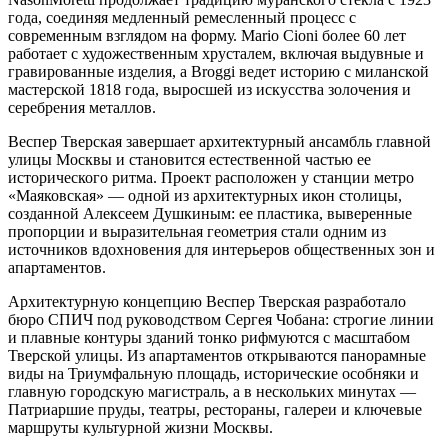
года, соединяя медленный ремесленный процесс с
современным взглядом на форму. Mario Cioni более 60 лет
работает с художественным хрусталем, включая выдувные и
гравированные изделия, а Broggi ведет историю с миланской
мастерской 1818 года, выросшей из искусства золочения и
серебрения металлов.
Веспер Тверская завершает архитектурный ансамбль главной
улицы Москвы и становится естественной частью ее
исторического ритма. Проект расположен у станции метро
«Маяковская» — одной из архитектурных икон столицы,
созданной Алексеем Душкиным: ее пластика, выверенные
пропорции и выразительная геометрия стали одним из
источников вдохновения для интерьеров общественных зон и
апартаментов.
Архитектурную концепцию Веспер Тверская разработало
бюро СПИЧ под руководством Сергея Чобана: строгие линии
и плавные контуры зданий тонко рифмуются с масштабом
Тверской улицы. Из апартаментов открываются панорамные
виды на Триумфальную площадь, исторические особняки и
главную городскую магистраль, а в нескольких минутах —
Патриаршие пруды, театры, рестораны, галереи и ключевые
маршруты культурной жизни Москвы.